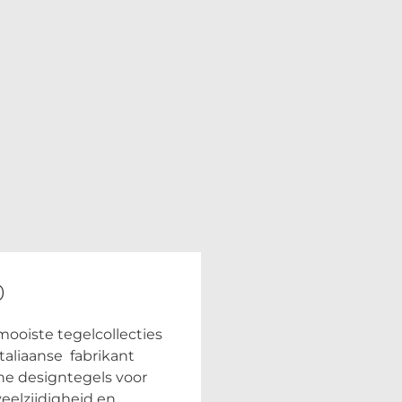
0
ooiste tegelcollecties
liaanse fabrikant
he designtegels voor
veelzijdigheid en