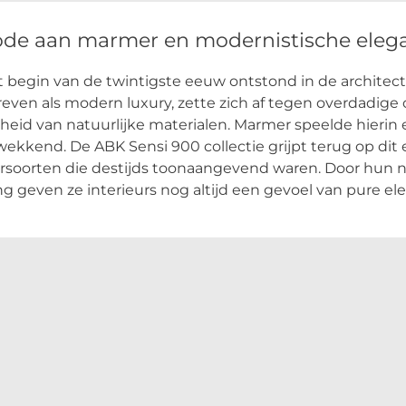
ode aan marmer en modernistische elega
 begin van de twintigste eeuw ontstond in de architectuu
even als modern luxury, zette zich af tegen overdadige
eid van natuurlijke materialen. Marmer speelde hierin ee
ekkend. De ABK Sensi 900 collectie grijpt terug op di
oorten die destijds toonaangevend waren. Door hun natu
g geven ze interieurs nog altijd een gevoel van pure ele