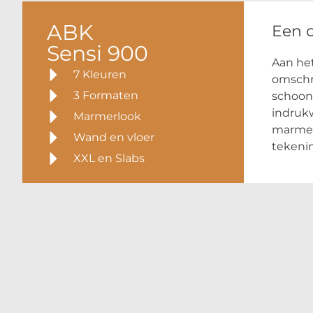
ABK
Een 
Sensi 900
Aan het
7 Kleuren
omschr
3 Formaten
schoonh
indrukw
Marmerlook
marmers
Wand en vloer
tekenin
XXL en Slabs