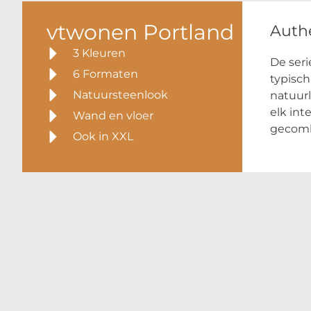
vtwonen Portland
Auth
3 Kleuren
De seri
6 Formaten
typisch
Natuursteenlook
natuurl
elk int
Wand en vloer
gecomb
Ook in XXL