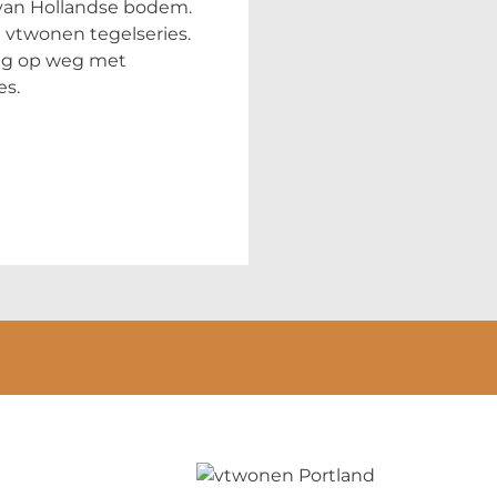
 van Hollandse bodem.
e vtwonen tegelseries.
ag op weg met
es.