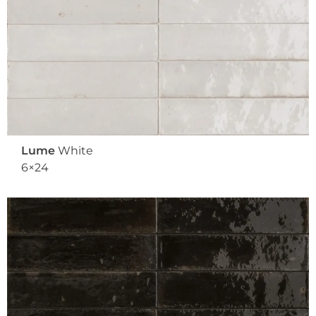
Lume
White
6×24