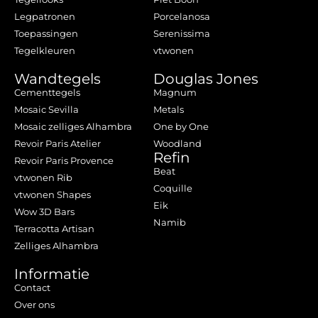
Legpatronen
Porcelanosa
Toepassingen
Serenissima
Tegelkleuren
vtwonen
Wandtegels
Douglas Jones
Cementtegels
Magnum
Mosaic Sevilla
Metals
Mosaic zelliges Alhambra
One by One
Revoir Paris Atelier
Woodland
Refin
Revoir Paris Provence
Beat
vtwonen Rib
Coquille
vtwonen Shapes
Eik
Wow 3D Bars
Namib
Terracotta Artisan
Zelliges Alhambra
Informatie
Contact
Over ons