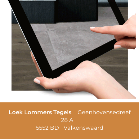
Loek Lommers Tegels
Geenhovensedreef
28 A
5552 BD Valkenswaard