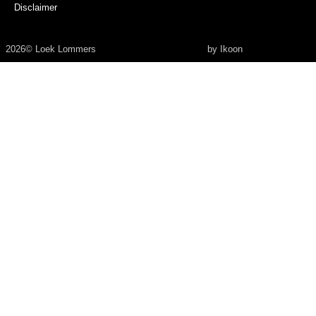
Disclaimer
2026
© Loek Lommers
by Ikoon