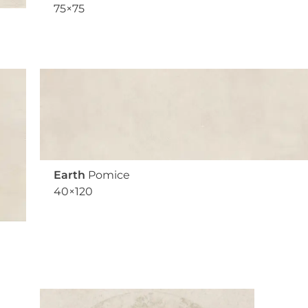
75×75
Earth
Pomice
40×120