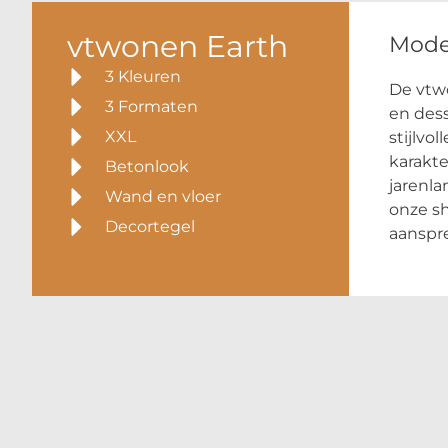
vtwonen Earth
Mode
3 Kleuren
De vtwo
3 Formaten
en dess
XXL
stijlvo
karakte
Betonlook
jarenla
Wand en vloer
onze s
Decortegel
aanspr