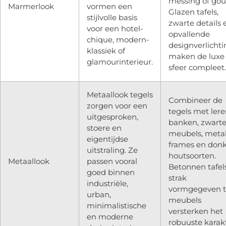
messing of gou
Marmerlook
vormen een
Glazen tafels,
stijlvolle basis
zwarte details 
voor een hotel-
opvallende
chique, modern-
designverlichti
klassiek of
maken de luxe
glamourinterieur.
sfeer compleet.
Metaallook tegels
Combineer de
zorgen voor een
tegels met ler
uitgesproken,
banken, zwart
stoere en
meubels, meta
eigentijdse
frames en don
uitstraling. Ze
houtsoorten.
Metaallook
passen vooral
Betonnen tafel
goed binnen
strak
industriële,
vormgegeven t
urban,
meubels
minimalistische
versterken het
en moderne
robuuste karakt