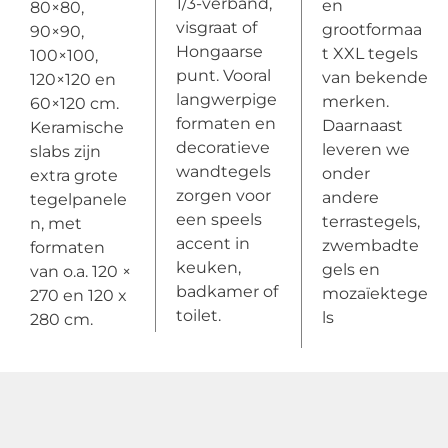
1/3-verband,
en
80×80,
visgraat of
grootformaa
90×90,
Hongaarse
t XXL tegels
100×100,
punt. Vooral
van bekende
120×120 en
langwerpige
merken.
60×120 cm.
formaten en
Daarnaast
Keramische
decoratieve
leveren we
slabs zijn
wandtegels
onder
extra grote
zorgen voor
andere
tegelpanele
een speels
terrastegels,
n, met
accent in
zwembadte
formaten
keuken,
gels en
van o.a. 120 ×
badkamer of
mozaïektege
270 en 120 x
toilet.
ls
280 cm.