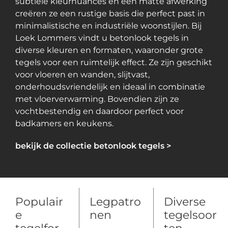
subtiele kleurnuances en een matte afwerking
creëren ze een rustige basis die perfect past in
minimalistische en industriële woonstijlen. Bij
Loek Lommers vindt u betonlook tegels in
diverse kleuren en formaten, waaronder grote
tegels voor een ruimtelijk effect. Ze zijn geschikt
voor vloeren en wanden, slijtvast,
onderhoudsvriendelijk en ideaal in combinatie
met vloerverwarming. Bovendien zijn ze
vochtbestendig en daardoor perfect voor
badkamers en keukens.
bekijk de collectie beton
look tegels >
Populair
Legpatro
Diverse
e
nen
tegelsoor