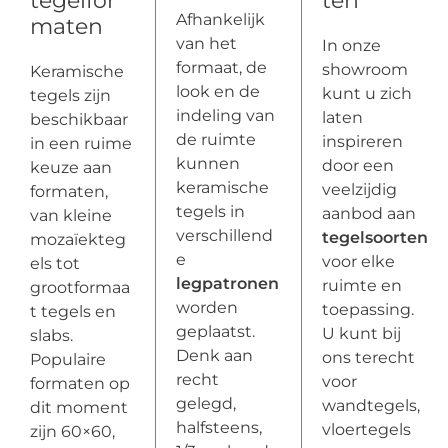
tegelfor
ten
Afhankelijk
maten
van het
In onze
formaat, de
showroom
Keramische
look en de
kunt u zich
tegels zijn
indeling van
laten
beschikbaar
de ruimte
inspireren
in een ruime
kunnen
door een
keuze aan
keramische
veelzijdig
formaten,
tegels in
aanbod aan
van kleine
verschillend
tegelsoorten
mozaïekteg
e
voor elke
els tot
legpatronen
ruimte en
grootformaa
worden
toepassing.
t tegels en
geplaatst.
U kunt bij
slabs.
Denk aan
ons terecht
Populaire
recht
voor
formaten op
gelegd,
wandtegels,
dit moment
halfsteens,
vloertegels
zijn 60×60,