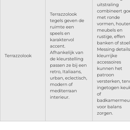
uitstraling
combineert go
Terrazzolook
met ronde
tegels geven de
vormen, houte
ruimte een
meubels en
speels en
rustige, effen
karaktervol
banken of stoel
accent.
Messing detail
Afhankelijk van
Terrazzolook
kleurrijke
de kleurstelling
accessoires
passen ze bij een
kunnen het
retro, Italiaans,
patroon
urban, eclectisch,
versterken, terw
modern of
ingetogen keu
mediterraan
of
interieur.
badkamermeu
voor balans
zorgen.