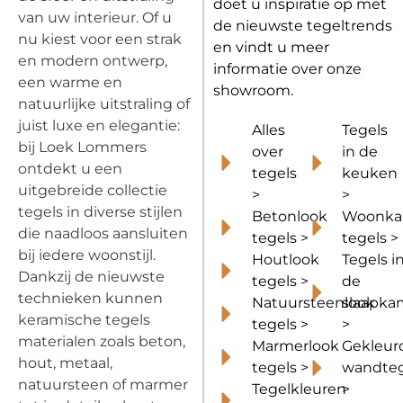
doet u inspiratie op met
van uw interieur. Of u
de nieuwste tegeltrends
nu kiest voor een strak
en vindt u meer
en modern ontwerp,
informatie over onze
een warme en
showroom.
natuurlijke uitstraling of
juist luxe en elegantie:
Alles
Tegels
bij Loek Lommers
over
in de
ontdekt u een
tegels
keuken
uitgebreide collectie
>
>
tegels in diverse stijlen
Betonlook
Woonka
die naadloos aansluiten
tegels >
tegels >
bij iedere woonstijl.
Houtlook
Tegels i
Dankzij de nieuwste
tegels >
de
technieken kunnen
Natuursteenlook
slaapka
keramische tegels
tegels >
>
materialen zoals beton,
Marmerlook
Gekleur
hout, metaal,
tegels >
wandteg
natuursteen of marmer
Tegelkleuren
>