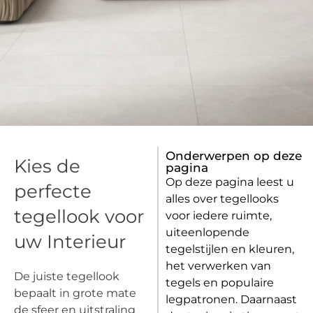
Tegellook
Onderwerpen op deze
Kies de
pagina
s
Op deze pagina leest u
perfecte
alles over tegellooks
tegellook voor
voor iedere ruimte,
tijdloze stijl
uiteenlopende
uw Interieur
tegelstijlen en kleuren,
het verwerken van
De juiste tegellook
tegels en populaire
bepaalt in grote mate
legpatronen. Daarnaast
de sfeer en uitstraling