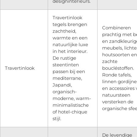
designinterieurs.
Travertinlook
tegels brengen
Combineren
zachtheid,
prachtig met b
warmte en een
en zandkleurig
natuurlijke luxe
meubels, lichte
in het interieur.
houtsoorten en
De rustige
zachte
steentinten
Travertinlook
boucléstoffen.
passen bij een
Ronde tafels,
mediterrane,
linnen gordijn
Japandi,
en accessoires
organisch-
natuursteen
moderne, warm-
versterken de
minimalistische
organische sfee
of hotel-chique
stijl.
De levendige