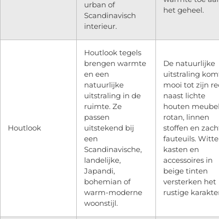
urban of
het geheel.
Scandinavisch
interieur.
Houtlook tegels
brengen warmte
De natuurlijke
en een
uitstraling kom
natuurlijke
mooi tot zijn r
uitstraling in de
naast lichte
ruimte. Ze
houten meubel
passen
rotan, linnen
Houtlook
uitstekend bij
stoffen en zach
een
fauteuils. Witte
Scandinavische,
kasten en
landelijke,
accessoires in
Japandi,
beige tinten
bohemian of
versterken het
warm-moderne
rustige karakter
woonstijl.