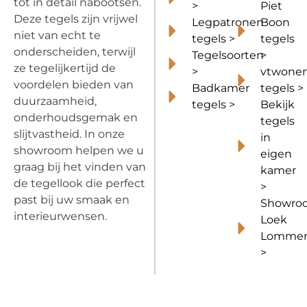
tot in detail nabootsen.
>
Piet
Deze tegels zijn vrijwel
Legpatronen
Boon
niet van echt te
tegels >
tegels
onderscheiden, terwijl
Tegelsoorten
>
ze tegelijkertijd de
>
vtwone
voordelen bieden van
Badkamer
tegels >
duurzaamheid,
tegels >
Bekijk
onderhoudsgemak en
tegels
slijtvastheid. In onze
in
showroom helpen we u
eigen
graag bij het vinden van
kamer
de tegellook die perfect
>
past bij uw smaak en
Showro
interieurwensen.
Loek
Lommer
>