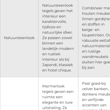
Natuursteenlook
Combineer me
tegels geven het
houten meubel
interieur een
linnen gordijn
karaktervolle,
en stoffen in
tijdloze en
beige- en
natuurlijke sfeer.
taupetinten. O
Natuursteenlook
Ze passen zowel
robuuste eettaf
binnen een
natuurmateria
landelijk-modern
en rustige
en rustiek
wandmeubels
interieur als bij
sluiten hier go
Japandi, klassiek
bij aan.
en hotel chique.
Past goed bij
Marmerlook
velvet banken,
tegels geven een
donkere meube
ruimte een
en verfijnde
elegante en luxe
accenten van
uitstraling. Ze