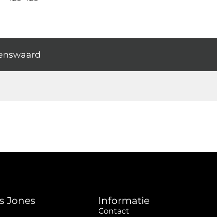
enswaard
s Jones
Informatie
Contact