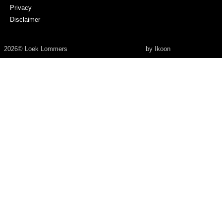
Privacy
Disclaimer
2026
© Loek Lommers
by Ikoon