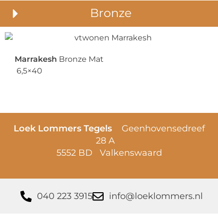
Bronze
Marrakesh
Bronze Mat
6,5×40
Loek Lommers Tegels
Geenhovensedreef
28 A
5552 BD Valkenswaard
040 223 3915
info@loeklommers.nl