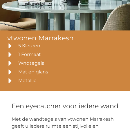
vtwonen Marrakesh
5 Kleuren
1 Formaat
Wndtegels
Mat en glans
Metallic
Een eyecatcher voor iedere wand
Met de wandtegels van vtwonen Marrakesh
geeft u iedere ruimte een stijlvolle en