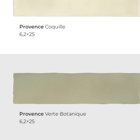
Provence
Coquille
6,2×25
Provence
Verte Botanique
6,2×25