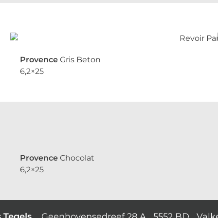
Provence
Gris Beton
6,2×25
Provence
Chocolat
6,2×25
s Tegels
Geenhovensedreef 28 A 5552 BD Valk