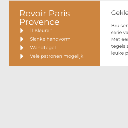
Revoir Paris
Gekl
Provence
Bruisen
11 Kleuren
serie v
Slanke handvorm
Met een
tegels 
Wandtegel
leuke 
Vele patronen mogelijk