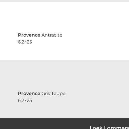
Provence
Antracite
6,2×25
Provence
Gris Taupe
6,2×25
Loek Lommer