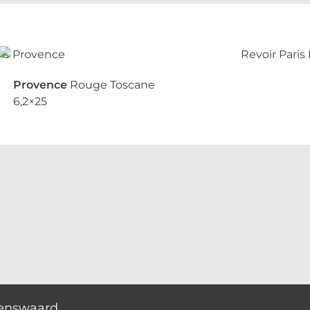
Provence
Rouge Toscane
6,2×25
enswaard