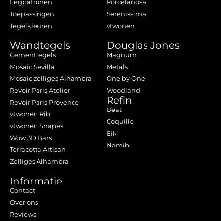
Legpatronen
Porcelanosa
Toepassingen
Serenissima
Tegelkleuren
vtwonen
Wandtegels
Douglas Jones
Cementtegels
Magnum
Mosaic Sevilla
Metals
Mosaic zelliges Alhambra
One by One
Revoir Paris Atelier
Woodland
Refin
Revoir Paris Provence
Beat
vtwonen Rib
Coquille
vtwonen Shapes
Eik
Wow 3D Bars
Namib
Terracotta Artisan
Zelliges Alhambra
Informatie
Contact
Over ons
Reviews