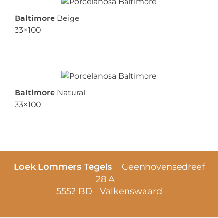
Baltimore
Beige
33×100
Baltimore
Natural
33×100
Loek Lommers Tegels
Geenhovensedreef
28 A
5552 BD Valkenswaard