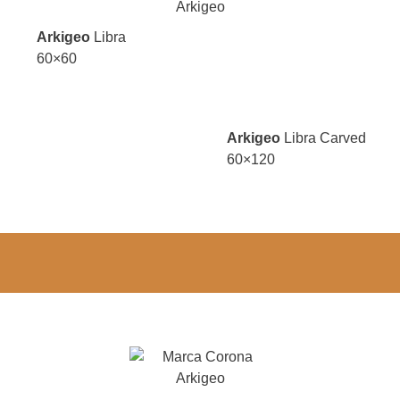
Arkigeo
Libra
60×60
Arkigeo
Libra Carved
60×120