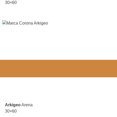
30×60
Arkigeo
Arena
30×60