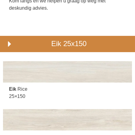
Kom langs en we helpen u graag op weg met
deskundig advies.
Eik 25x150
Eik
Rice
25×150