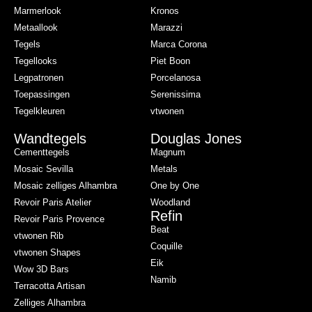
Marmerlook
Kronos
Metaallook
Marazzi
Tegels
Marca Corona
Tegellooks
Piet Boon
Legpatronen
Porcelanosa
Toepassingen
Serenissima
Tegelkleuren
vtwonen
Wandtegels
Douglas Jones
Cementtegels
Magnum
Mosaic Sevilla
Metals
Mosaic zelliges Alhambra
One by One
Revoir Paris Atelier
Woodland
Refin
Revoir Paris Provence
Beat
vtwonen Rib
Coquille
vtwonen Shapes
Eik
Wow 3D Bars
Namib
Terracotta Artisan
Zelliges Alhambra