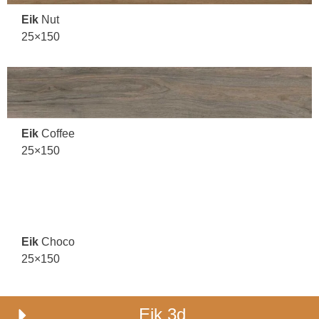
Eik
Nut
25×150
Eik
Coffee
25×150
Eik
Choco
25×150
Eik 3d