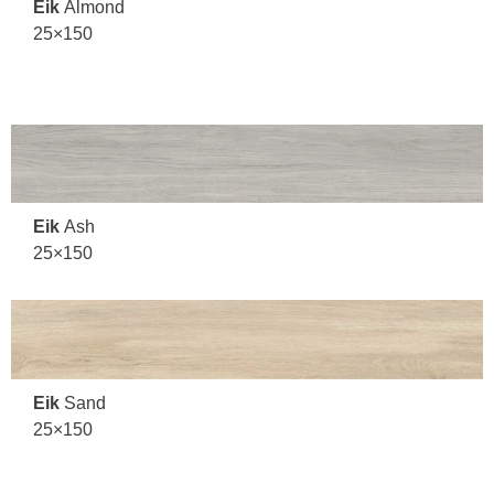
Eik
Almond
25×150
Eik
Ash
25×150
Eik
Sand
25×150