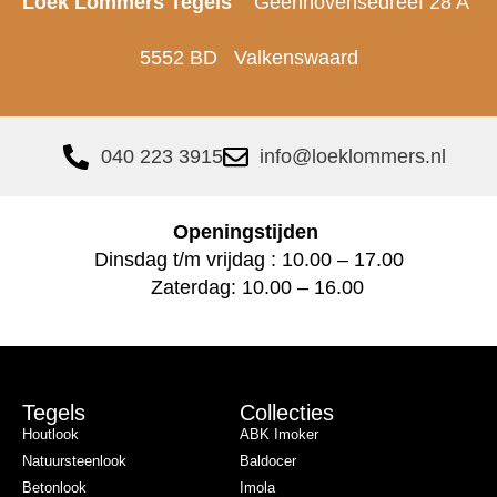
Loek Lommers Tegels
Geenhovensedreef 28 A
5552 BD Valkenswaard
040 223 3915
info@loeklommers.nl
Openingstijden
Dinsdag t/m vrijdag : 10.00 – 17.00
Zaterdag: 10.00 – 16.00
Tegels
Collecties
Houtlook
ABK Imoker
Natuursteenlook
Baldocer
Betonlook
Imola