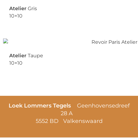
Atelier
Gris
10×10
Atelier
Taupe
10×10
Loek Lommers Tegels
Geenhovensedreef
28 A
5552 BD Valkenswaard