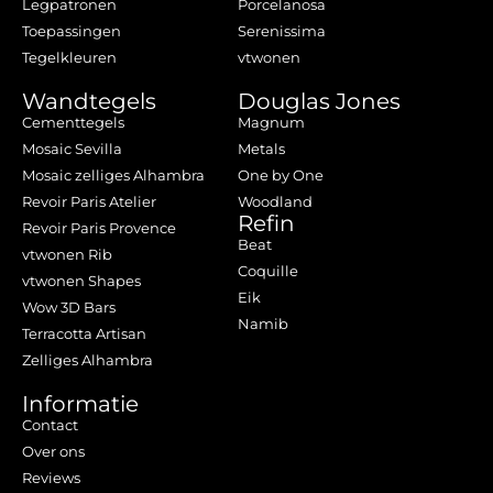
Legpatronen
Porcelanosa
Toepassingen
Serenissima
Tegelkleuren
vtwonen
Wandtegels
Douglas Jones
Cementtegels
Magnum
Mosaic Sevilla
Metals
Mosaic zelliges Alhambra
One by One
Revoir Paris Atelier
Woodland
Refin
Revoir Paris Provence
Beat
vtwonen Rib
Coquille
vtwonen Shapes
Eik
Wow 3D Bars
Namib
Terracotta Artisan
Zelliges Alhambra
Informatie
Contact
Over ons
Reviews