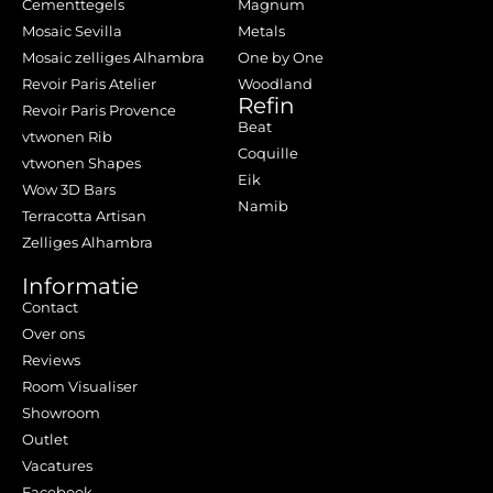
Cementtegels
Magnum
Mosaic Sevilla
Metals
Mosaic zelliges Alhambra
One by One
Revoir Paris Atelier
Woodland
Refin
Revoir Paris Provence
Beat
vtwonen Rib
Coquille
vtwonen Shapes
Eik
Wow 3D Bars
Namib
Terracotta Artisan
Zelliges Alhambra
Informatie
Contact
Over ons
Reviews
Room Visualiser
Showroom
Outlet
Vacatures
Facebook