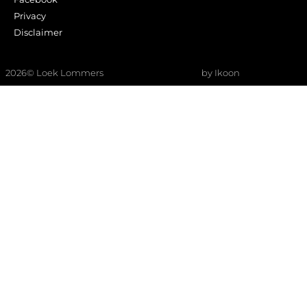
Privacy
Disclaimer
2026
© Loek Lommers
by Ikoon