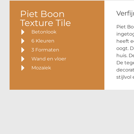
Piet Boon
Verfi
Texture Tile
Piet Bo
Betonlook
ingetog
6 Kleuren
heeft e
oogt. D
3 Formaten
huis. D
Wand en vloer
De tege
Mozaïek
decorat
stijlvo