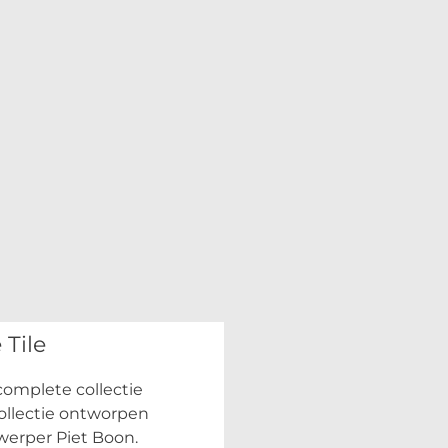
 Tile
omplete collectie
collectie ontworpen
erper Piet Boon.