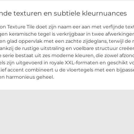
jnde texturen en subtiele kleurnuances
on Texture Tile doet zijn naam eer aan met verfijnde te
en keramische tegel is verkrijgbaar in twee afwerkingen,
en glad oppervlak met een zachte zijdeglans, terwijl de 
ankzij de rustige uitstraling en voelbare structuur creë
e serie bestaat uit zes moderne kleuren, die zowel afzond
ls zijn uitgevoerd in royale XXL-formaten en geschikt v
ief accent combineert u de vloertegels met een bijpas
l en harmonieus geheel.