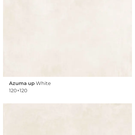
Azuma up
White
120×120