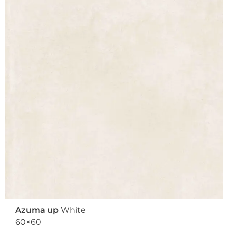
Azuma up
White
60×60