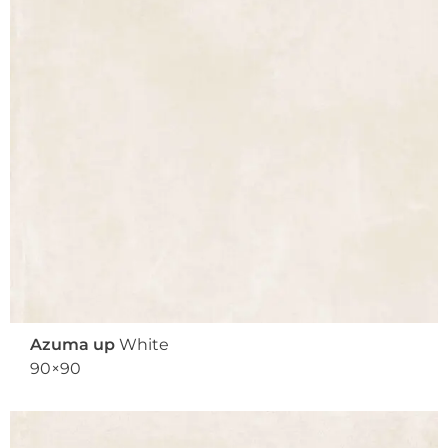
Azuma up
White
90×90