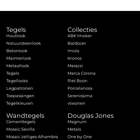
Tegels
Collecties
Houtlook
ABK Imoker
Natuursteenlook
Baldocer
Betonlook
Imola
Marmerlook
Kronos
Metaallook
Marazzi
Tegels
Marca Corona
Tegellooks
Piet Boon
Legpatronen
Porcelanosa
Toepassingen
Serenissima
Tegelkleuren
vtwonen
Wandtegels
Douglas Jones
Cementtegels
Magnum
Mosaic Sevilla
Metals
Mosaic zelliges Alhambra
One by One